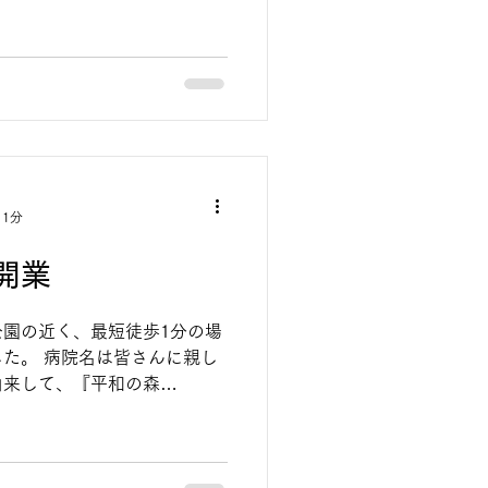
レッシュフードとなります。 フレ
工・加熱のみで作られた手...
 1分
開業
園の近く、最短徒歩1分の場
た。 病院名は皆さんに親し
由来して、『平和の森
した。 当院では、犬猫さん以外に
の診療にも対応しておりま