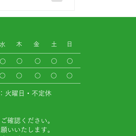
木
金
土
日
水
○
○
○
○
○
○
○
○
○
○
：火曜日・不定休
。
らご確認ください。
お願いいたします。