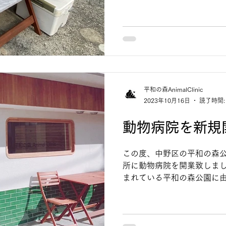
Buddy Foodは国産のフ
ッシュフードとは最小限の加
平和の森AnimalClinic
2023年10月16日
読了時間:
動物病院を新規
この度、中野区の平和の森公
所に動物病院を開業致しまし
まれている平和の森公園に
AnimalClinic』としま
も、エキゾチックアニマル
す。...