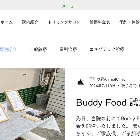
メニュー
ホーム
院内紹介
トリミングサロン
診察料金表
予約・休診
病院紹介
一般診療
歯科治療
エキゾチック診療
平和の森AnimalClinic
2024年7月10日
読了時間: 
Buddy Food 
先日、当院の前にてBuddy 
会を開催いたしました。 暑
ちゃん、ご家族様、ご参加