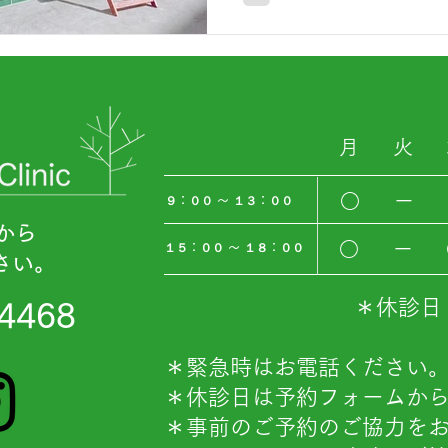
月
火
○
​ー
​９：００ 〜 １３：００
から
○
​ー
​１５：００ 〜 １８：００
さい。
＊休診日
 4468
＊緊急時はお電話ください
＊休診日は予約フォームか
＊事前のご予約のご協力を