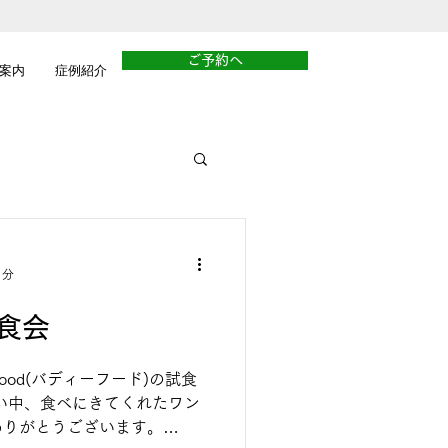
ご予約へ
案内
症例紹介
1分
試食会
Food(バディーフード)の試食
い中、食べにきてくれたワン
ありがとうございます。