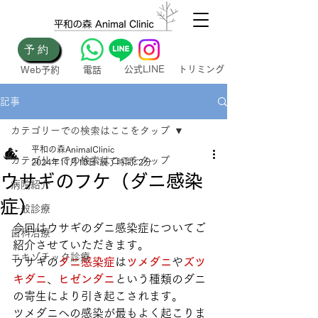
予約
​公式LINE
トリミング
Web​予約​
電話
記事
カテゴリーでの検索はここをタップ
平和の森AnimalClinic
カテゴリーでの検索はここをタップ
2024年11月10日
読了時間: 2分
ウサギのフケ（ダニ感染
病院紹介
症）
一般診療
今回はウサギのダニ感染症についてご
歯科治療
紹介させていただきます。
エキゾチック診療
ウサギの
ダニ感染症
は
ツメダニ
や
ズツ
キダニ
、
ヒゼンダニ
という種類のダニ
の寄生により引き起こされます。
ツメダニへの感染が最もよく起こりま