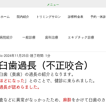
メニュー
ホーム
院内紹介
トリミングサロン
診察料金表
予約・休診
病院紹介
一般診療
歯科治療
エキゾチック診療
ic
2024年11月25日
読了時間: 1分
臼歯過長（不正咬合）
臼歯（奥歯）の過長の紹介となります。
ほどになった
」とのことで、健診に来られました。
過長が認めらました。
査などに異常がなっかったため、
麻酔
をかけて臼歯のカ