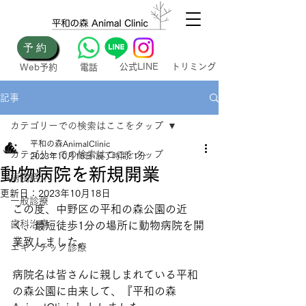
予約
​公式LINE
トリミング
Web​予約​
電話
記事
カテゴリーでの検索はここをタップ
平和の森AnimalClinic
カテゴリーでの検索はここをタップ
2023年10月16日
読了時間: 1分
動物病院を新規開業
病院紹介
更新日：
2023年10月18日
一般診療
この度、中野区の平和の森公園の近
歯科治療
く、最短徒歩1分の場所に動物病院を開
業致しました。
エキゾチック診療
病院名は皆さんに親しまれている平和
の森公園に由来して、『平和の森