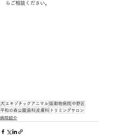
らご相談ください。
犬
エキゾチックアニマル
猫
動物病院
中野区
平和の森公園
歯科
皮膚科
トリミングサロン
病院紹介