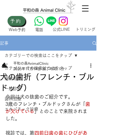
予約
​公式LINE
トリミング
Web​予約​
電話
記事
カテゴリーでの検索はここをタップ
平和の森AnimalClinic
カテゴリーでの検索はここをタップ
2025年11月14日
読了時間: 1分
犬の歯折（フレンチ・ブル
病院紹介
ドッグ）
一般診療
今回は犬の抜歯のご紹介です。
歯科治療
3歳のフレンチ・ブルドックさんが「
歯
エキゾチック診療
が欠けている
」とのことで来院されま
した。
視診では、第
四前臼歯の歯にひびがあ