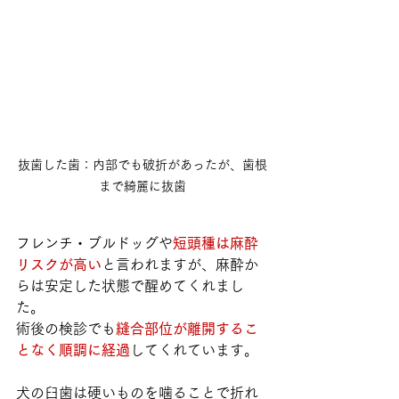
抜歯した歯：内部でも破折があったが、歯根
まで綺麗に抜歯
フレンチ・ブルドッグや
短頭種は麻酔
リスクが高い
と言われますが、麻酔か
らは安定した状態で醒めてくれまし
た。
術後の検診でも
縫合部位が離開するこ
となく順調に経過
してくれています。
犬の臼歯は硬いものを噛ることで折れ