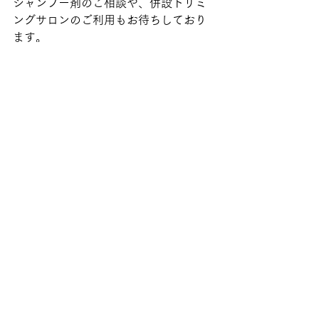
シャンプー剤のご相談や、併設トリミ
ングサロンのご利用もお待ちしており
ます。
一緒に健康な皮膚を目指しましょう。
犬
皮膚病
膿皮症
シャンプー
薬浴
一般診療
すべて表示
最新記事