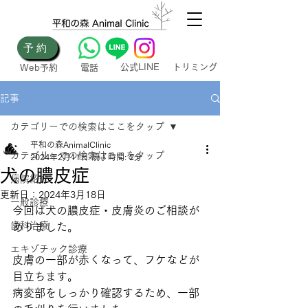
予約
​公式LINE
トリミング
Web​予約​
電話
記事
カテゴリーでの検索はここをタップ
平和の森AnimalClinic
カテゴリーでの検索はここをタップ
2024年2月11日
読了時間: 2分
犬の膿皮症
病院紹介
更新日：
2024年3月18日
一般診療
今回は犬の膿皮症・皮膚炎のご相談が
歯科治療
ありました。
エキゾチック診療
皮膚の一部が赤くなって、フケなどが
目立ちます。
病変部をしっかり確認するため、一部