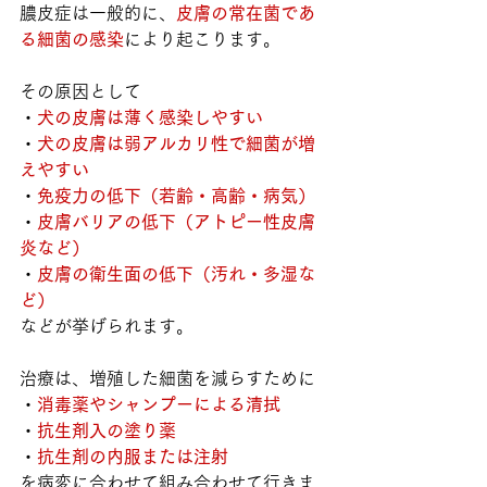
膿皮症は一般的に、
皮膚の常在菌であ
る細菌の感染
により起こります。
その原因として
・
犬の皮膚は薄く感染しやすい
・
犬の皮膚は弱アルカリ性で細菌が増
えやすい
・
免疫力の低下（若齢・高齢・病気）
・
皮膚バリアの低下（アトピー性皮膚
炎など）
・
皮膚の衛生面の低下（汚れ・多湿な
ど）
などが挙げられます。
治療は、増殖した細菌を減らすために
・
消毒薬やシャンプーによる清拭
・
抗生剤入の塗り薬
・
抗生剤の内服または注射
を病変に合わせて組み合わせて行きま