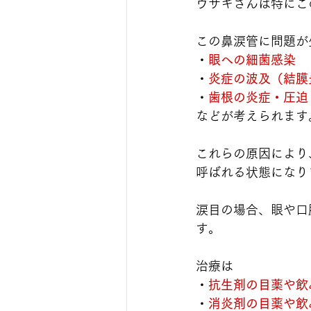
ウサギさんは特にこ
この鼻涙管に問題が
・
眼への細菌感染
・
炎症の波及
（結膜
・
歯根の炎症・圧迫
などが考えられます
これらの原因により
呼ばれる状態になり
涙目の場合、眼や口
す。
治療は
・
抗生剤の目薬や飲
・
消炎剤の目薬や飲