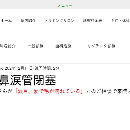
メニュー
ホーム
院内紹介
トリミングサロン
診察料金表
予約・休診
病院紹介
一般診療
歯科治療
エキゾチック診療
ic
2024年2月11日
読了時間: 2分
鼻涙管閉塞
さんが
「涙目、涙で毛が濡れている」
との
ご相談で来院