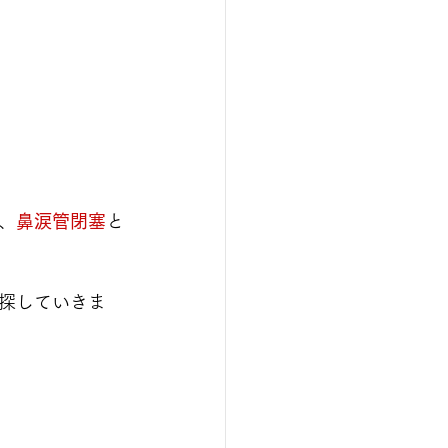
、
鼻涙管閉塞
と
探していきま