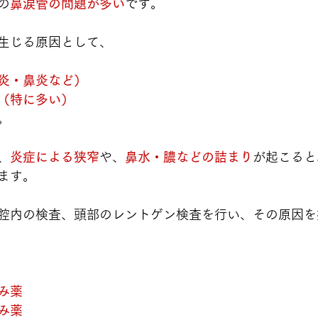
の
鼻涙管の問題が多い
です。
生じる原因として、
炎・鼻炎など）
（特に多い）
。
、
炎症による狭窄
や、
鼻水・膿などの詰まり
が起こると
ます。
腔内の検査、頭部のレントゲン検査を行い、その原因を
み薬
み薬